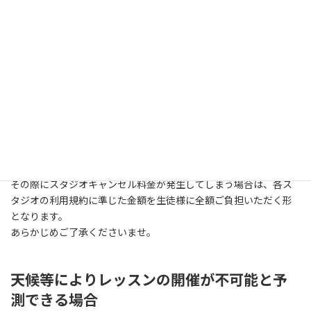
その他
生徒様のご都合で初回体験レッスンをキャ
ンセルしたい時
お仕事や体調不良などによりレッスンのキャンセルをご希望の場
合は、レッスン予定日の前日までにご連絡頂ければ別日への振り
替え対応をさせて頂きます。
その際にスタジオキャンセル料金が発生してしまう場合は、各ス
タジオの利用規約に準じた金額を生徒様に全額ご負担いただく形
となります。
あらかじめご了承くださいませ。
天候等によりレッスンの開催が不可能と予
測できる場合