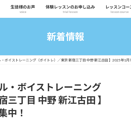
生徒様のお声
体験レッスンのお申し込み
レッスンコー
voice
trial lesson
lesson course
新着情報
・ボイストレーニング（ボイトレ）／東京 新宿三丁目 中野 新江古田 】2025年1月
カル・ボイストレーニング
宿三丁目 中野 新江古田 】
募集中！