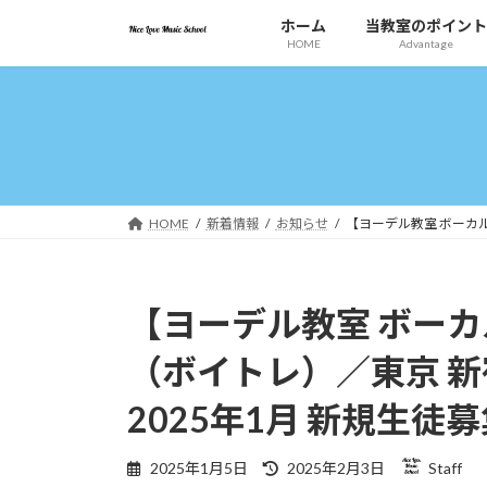
コ
ナ
ホーム
当教室のポイント
ン
ビ
HOME
Advantage
テ
ゲ
ン
ー
ツ
シ
へ
ョ
ス
ン
キ
に
ッ
移
HOME
新着情報
お知らせ
【ヨーデル教室 ボーカル
プ
動
【ヨーデル教室 ボー
（ボイトレ）／東京 新
2025年1月 新規生徒
最
2025年1月5日
2025年2月3日
Staff
終