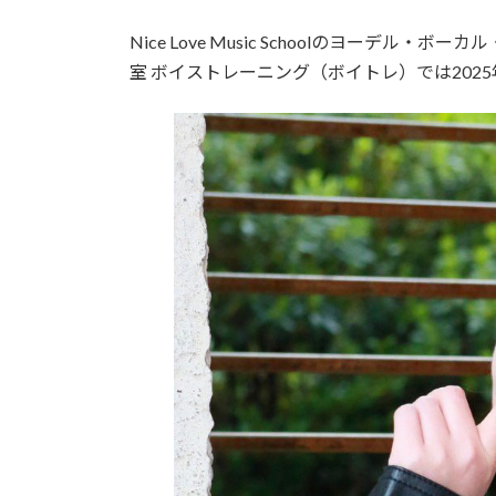
更
Nice Love Music Schoolのヨーデ
新
日
室 ボイストレーニング（ボイトレ）では202
時
: